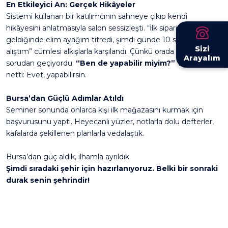
En Etkileyici An: Gerçek Hikâyeler
Sistemi kullanan bir katılımcının sahneye çıkıp kendi
hikâyesini anlatmasıyla salon sessizleşti. “İlk siparişim
geldiğinde elim ayağım titredi, şimdi günde 10 siparişe
Sizi
alıştım” cümlesi alkışlarla karşılandı. Çünkü orada herkes aynı
Arayalım
sorudan geçiyordu:
“Ben de yapabilir miyim?”
Ve cevap
netti: Evet, yapabilirsin.
Bursa’dan Güçlü Adımlar Atıldı
Seminer sonunda onlarca kişi ilk mağazasını kurmak için
başvurusunu yaptı. Heyecanlı yüzler, notlarla dolu defterler,
kafalarda şekillenen planlarla vedalaştık.
Bursa’dan güç aldık, ilhamla ayrıldık.
Şimdi sıradaki şehir için hazırlanıyoruz. Belki bir sonraki
durak senin şehrindir!