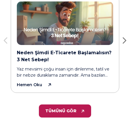
Neden Şimdi E-Ticarete Başlamalısın?
3 Net Sebep!
Yaz mevsimi çoğu insan için dinlenme, tatil ve
bir nebze duraklama zamanıdır. Ama bazıları
için… büyük değişimlerin başladığı, hayatın
Hemen Oku
yönünün değiştiği dönemdir. Bugünlerde pek
çok kişi “Eylül gelsin, o zaman başlarım.” derken,
sen harekete geçerek e-ticaret dünyasında
yerini alabilirsin. Üstelik sermaye
TÜMÜNÜ GÖR
gerektirmeyen, stoksuz, risksiz bir modelle…
Peki neden şimdi? Neden hemen bu ay e-
ticaretle kendi yolunu çizmeye başlamalısın?