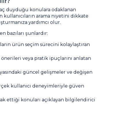
lır?
htiyaç duyduğu konulara odaklanan
n kullanıcıların arama niyetini dikkate
luşturmanıza yardımcı olur.
n bazıları şunlardır:
ıların ürün seçim sürecini kolaylaştıran
m önerileri veya pratik ipuçlarını anlatan
ünyasındaki güncel gelişmeler ve değişen
erçek kullanıcı deneyimleriyle güven
ak ettiği konuları açıklayan bilgilendirici
 sezonlara yönelik hazırlanan içeriklerle
.