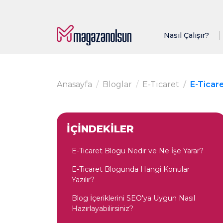
Nasıl Çalışır?
Anasayfa
Bloglar
E-Ticaret
E-Ticare
İÇİNDEKİLER
E-Ticaret Blogu Nedir ve Ne İşe Yarar?
E-Ticaret Blogunda Hangi Konular
Yazılır?
Blog İçeriklerini SEO'ya Uygun Nasıl
Hazırlayabilirsiniz?