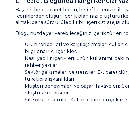
E-Ticaret Blogunda Hangi Konular Yazı
Başarılı bir e-ticaret blogu, hedef kitlenizin i
içeriklerden oluşur. İçerik planınızı oluştururke
almak, daha sürdürülebilir bir içerik stratejisi o
Blogunuzda yer verebileceğiniz içerik türlerinde
Ürün rehberleri ve karşılaştırmalar: Kullanıc
bilgilendirici içerikler.
Nasıl yapılır içerikleri: Ürün kullanımı, bakı
rehber yazılar.
Sektör gelişmeleri ve trendler: E-ticaret d
tüketici alışkanlıkları.
Müşteri deneyimleri ve başarı hikâyeleri: G
oluşturan içerikler.
Sık sorulan sorular: Kullanıcıların en çok mer
yazılar.
Dönemsel içerikler: Bayramlar, özel günler ve
güncel arama taleplerine yanıt verebilirsiniz