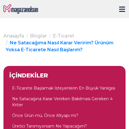
Anasayfa
Bloglar
E-Ticaret
Ne Satacağıma Nasıl Karar Veririm? Ürünüm
Yoksa E-Ticarete Nasıl Başlarım?
İÇİNDEKİLER
E-Ticarete Başlamak İsteyenlerin En Büyük Yanılgısı
Ne Satacağına Karar Verirken Bakılması Gereken 4
Kriter
Önce Ürün mü, Önce Altyapı mı?
Üretici Tanımıyorsam Ne Yapacağım?