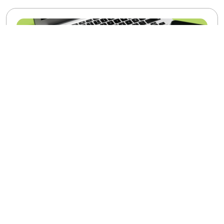
Mağazanolsun ile Stoksuz E-Ticarete Nasıl
Başlanır? Gelir, Risk ve Büyüme Rehberi
Hemen Oku