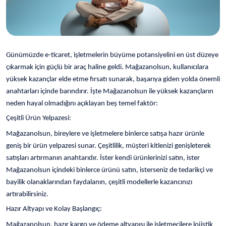
Günümüzde e-ticaret, işletmelerin büyüme potansiyelini en üst düzeye
çıkarmak için güçlü bir araç haline geldi. Mağazanolsun, kullanıcılara
yüksek kazançlar elde etme fırsatı sunarak, başarıya giden yolda önemli
anahtarları içinde barındırır. İşte Mağazanolsun ile yüksek kazançların
neden hayal olmadığını açıklayan beş temel faktör:
Çeşitli Ürün Yelpazesi:
Mağazanolsun, bireylere ve işletmelere binlerce satışa hazır ürünle
geniş bir ürün yelpazesi sunar. Çeşitlilik, müşteri kitlenizi genişleterek
satışları artırmanın anahtarıdır. İster kendi ürünlerinizi satın, ister
Mağazanolsun içindeki binlerce ürünü satın, isterseniz de tedarikçi ve
bayilik olanaklarından faydalanın, çeşitli modellerle kazancınızı
artırabilirsiniz.
Hazır Altyapı ve Kolay Başlangıç:
Mağazanolsun, hazır kargo ve ödeme altyapısı ile işletmecilere lojistik