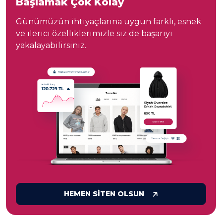
Başlamak Çok Kolay
Günümüzün ihtiyaçlarına uygun farklı, esnek
ve ilerici özelliklerimizle siz de başarıyı
yakalayabilirsiniz.
HEMEN SİTEN OLSUN