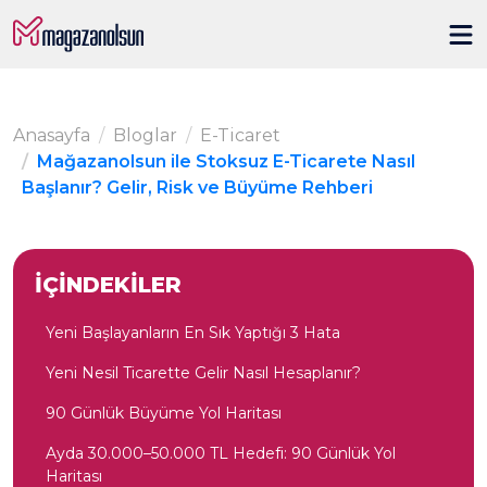
Anasayfa
Bloglar
E-Ticaret
Mağazanolsun ile Stoksuz E-Ticarete Nasıl
Başlanır? Gelir, Risk ve Büyüme Rehberi
İÇİNDEKİLER
Yeni Başlayanların En Sık Yaptığı 3 Hata
Yeni Nesil Ticarette Gelir Nasıl Hesaplanır?
90 Günlük Büyüme Yol Haritası
Ayda 30.000–50.000 TL Hedefi: 90 Günlük Yol
Haritası