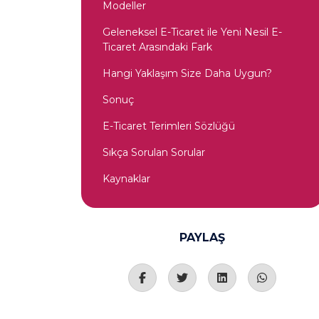
Modeller
Geleneksel E-Ticaret ile Yeni Nesil E-
Ticaret Arasındaki Fark
Hangi Yaklaşım Size Daha Uygun?
Sonuç
E-Ticaret Terimleri Sözlüğü
Sıkça Sorulan Sorular
Kaynaklar
PAYLAŞ