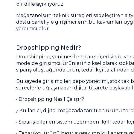
bir dille açıklıyoruz.
Mağazanolsun; teknik süreçleri sadeleştiren altya
dostu paneliyle girişimcilerin bu kavramları u
yardımcı olur.
Dropshipping Nedir?
Dropshipping, yeni nesil e-ticaret içerisinde yer 
modelde girişimci, ürünleri fiziksel olarak stokla
sipariş oluştuğunda ürün, tedarikçi tarafından do
Bu sayede girişimciler; depo yönetimi, stok takib
süreçlerle uğraşmadan dijital ticarete başlayabili
• Dropshipping Nasıl Çalışır?
,• Kullanıcı, dijital mağazada tanıtılan ürünü terc
• Sipariş bilgileri sistem üzerinden ilgili tedarikçiy
• Tedarikçi, ürünü hazırlayarak son kullanıcıya g