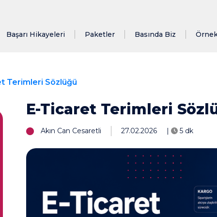
Başarı Hikayeleri
Paketler
Basında Biz
Örnek
et Terimleri Sözlüğü
E-Ticaret Terimleri Sözl
Akın Can Cesaretli
27.02.2026
|
5 dk