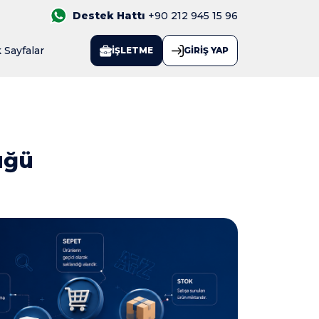
Destek Hattı
+90 212 945 15 96
 Sayfalar
İŞLETME
GİRİŞ YAP
üğü