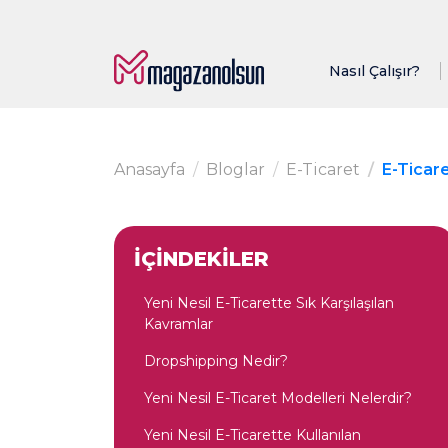
Nasıl Çalışır?
Anasayfa
Bloglar
E-Ticaret
E-Ticar
İÇİNDEKİLER
Yeni Nesil E-Ticarette Sık Karşılaşılan
Kavramlar
Dropshipping Nedir?
Yeni Nesil E-Ticaret Modelleri Nelerdir?
Yeni Nesil E-Ticarette Kullanılan