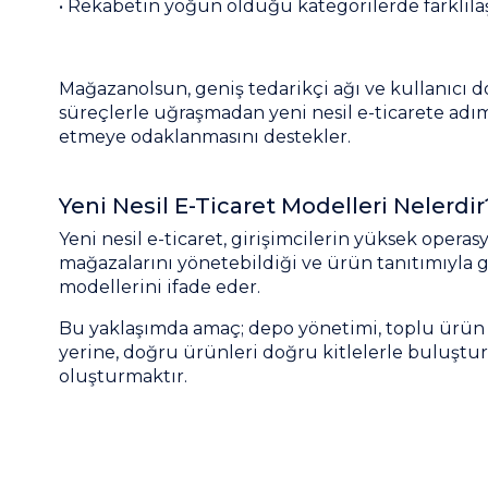
• Rekabetin yoğun olduğu kategorilerde farklıla
Mağazanolsun, geniş tedarikçi ağı ve kullanıcı do
süreçlerle uğraşmadan yeni nesil e-ticarete adım
etmeye odaklanmasını destekler.
Yeni Nesil E-Ticaret Modelleri Nelerdir
Yeni nesil e-ticaret, girişimcilerin yüksek opera
mağazalarını yönetebildiği ve ürün tanıtımıyla g
modellerini ifade eder.
Bu yaklaşımda amaç; depo yönetimi, toplu ürün 
yerine, doğru ürünleri doğru kitlelerle buluştur
oluşturmaktır.
Yeni Nesil E-Ticarette Kullanılan Mode
1. Tedarikçi Destekli Ürün Tanıtım Modeli