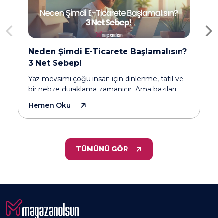
En Risksiz E-Ticaret Modelleri: Türkiye
2026 Rehberi
E-ticarette risk yalnızca başlangıç bütçesiyle
ilgili değildir; ürün yönetimi, tedarik süreci,
teknik altyapı, operasyon, yasal yükümlülükler
Hemen Oku
ve kullanıcı beklentileri de değerlendirilmesi
,
gereken önemli unsurlar arasında yer alır
TÜMÜNÜ GÖR