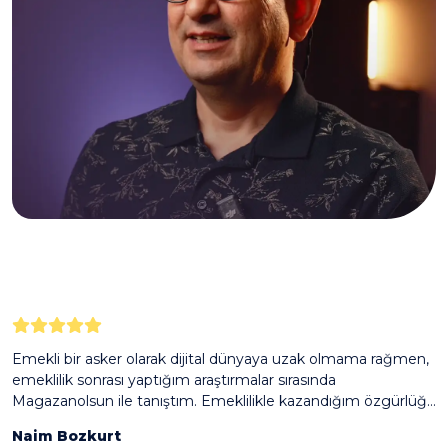
Emekli bir asker olarak dijital dünyaya uzak olmama rağmen,
M
emeklilik sonrası yaptığım araştırmalar sırasında
t
Magazanolsun ile tanıştım. Emeklilikle kazandığım özgürlüğü
d
koruyarak, şirket kurmadan, ürünüm olmadan ve zamandan
y
Naim Bozkurt
N
bağımsız bir şekilde e-ticaret yapabilme fırsatı beni çok
s