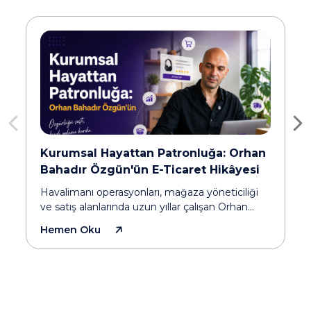
n
“Artık Maaşıma İhtiyacım Kalmadı”: 25
Yıllık Hemşire Zeynep Bozdoğan’ın
Mağazanolsun ile E-Ticaret
E-ticarete başladığımda teknik bilgim yoktu,
sosyal medyayı aktif kullanan biri değildim ve
daha önce yaşadığım kötü bir deneyim
Hemen Oku
nedeniyle çekincelerim vardı. Ama bir noktada
kendime şunu sordum: ‘Bu kadar kişi
yapabiliyorsa ben neden yapamayayım?’ Bugün
geldiğim noktada artık maaşıma ihtiyaç
duymadan emeklilik kararımı verebiliyorsam, bu
yolculuğa başlamış olmamın hayatımdaki en