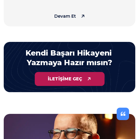
platformumuzla, iş hayatınızı kendi koşullarınıza göre
şekillendirin ve esnekliğin tadını çıkarın.
Devam Et
Kendi Başarı Hikayeni
Yazmaya Hazır mısın?
İLETİŞİME GEÇ