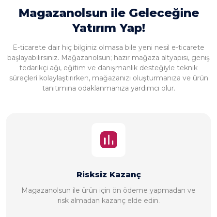
doğru adımlardan biri olduğunu görüyorum.”
Magazanolsun ile Geleceğine
Yatırım Yap!
E-ticarete dair hiç bilginiz olmasa bile yeni nesil e-ticarete
başlayabilirsiniz. Mağazanolsun; hazır mağaza altyapısı, geniş
tedarikçi ağı, eğitim ve danışmanlık desteğiyle teknik
süreçleri kolaylaştırırken, mağazanızı oluşturmanıza ve ürün
tanıtımına odaklanmanıza yardımcı olur.
Özgürce Çalışma İmkanı
Magazanolsun ile istediğiniz yerde ve dilediğiniz
zamanda özgürce çalışmanın ayrıcalığını yaşayın.
Zaman ve mekan bağımsız çalışma imkanı sunan